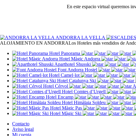
En este espacio virtual queremos inv
ANDORRA LA VELLA
ALOJAMIENTO EN ANDORRA
Los Hoteles más vendidos de And
Hotel Panorama
Hotel Màgic Andorra
Aparthotel Shusski
Font Andorra Hostel
Hotel Camel·lot
Hotel Catalunya Ski
Hotel Cérvol
A
Hotel Comtes d’Urgell
Hotel Encamp
Hotel Himàlaia Soldeu
Hotel Màgic Pas
Hotel Màgic Ski
Contacto
Aviso legal
Mi cuenta