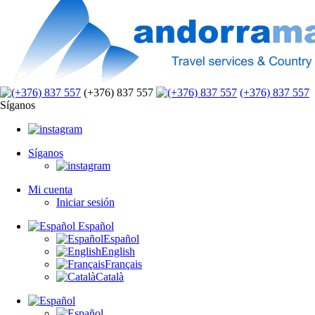
(+376) 837 557
(+376) 837 557
Síganos
Síganos
Mi cuenta
Iniciar sesión
Español
Español
English
Français
Català