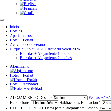
Inicio
Hoteles
Apartamentos
Hotel + Forfait
Actividades de verano
Cirque du Soleil 2026
Cirque du Soleil 2026
Entradas + Alojamiento 1 noche
Entradas + Alojamiento 2 noches
Alojamiento
Hotel + Forfait
Hotel + Actividad
ALOJAMIENTO
Destino
Fechas
08/08/
Habitaciones
Habitaciones
Habitación 1
HOTEL + FORFAIT
Datos para el alojamiento
Destino